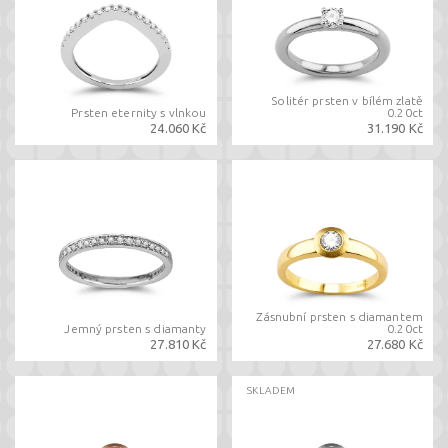
Solitér prsten v bílém zlatě
Prsten eternity s vlnkou
0.20ct
24.060 Kč
31.190 Kč
Zásnubní prsten s diamantem
Jemný prsten s diamanty
0.20ct
27.810 Kč
27.680 Kč
SKLADEM