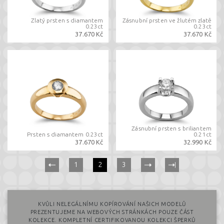
Zlatý prsten s diamantem
Zásnubní prsten ve žlutém zlatě
0.23ct
0.23ct
37.670 Kč
37.670 Kč
Zásnubní prsten s briliantem
Prsten s diamantem 0.23ct
0.21ct
37.670 Kč
32.990 Kč
(current)
1
2
3
KVŮLI NELEGÁLNÍMU KOPÍROVÁNÍ NAŠICH MODELŮ
PREZENTUJEME NA WEBOVÝCH STRÁNKÁCH POUZE ČÁST
KOLEKCE. KOMPLETNÍ CERTIFIKOVANOU KOLEKCI ŠPERKŮ