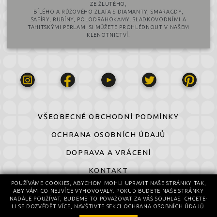
ZE ŽLUTÉHO,
BÍLÉHO A RŮŽOVÉHO ZLATA S DIAMANTY, SMARAGDY,
SAFÍRY, RUBÍNY, POLODRAHOKAMY, SLADKOVODNÍMI A
TAHITSKÝMI PERLAMI SI MŮŽETE PROHLÉDNOUT V NAŠEM
KLENOTNICTVÍ.
VŠEOBECNÉ OBCHODNÍ PODMÍNKY
OCHRANA OSOBNÍCH ÚDAJŮ
DOPRAVA A VRÁCENÍ
KONTAKT
POUŽÍVÁME COOKIES, ABYCHOM MOHLI UPRAVIT NAŠE STRÁNKY TAK,
ABY VÁM CO NEJVÍCE VYHOVOVALY. POKUD BUDETE NAŠE STRÁNKY
© 2016-2026 All Rights Reserved
NADÁLE POUŽÍVAT, BUDEME TO POVAŽOVAT ZA VÁŠ SOUHLAS. CHCETE-
© design by Daniela Komatović
LI SE DOZVĚDĚT VÍCE, NAVŠTIVTE SEKCI OCHRANA OSOBNÍCH ÚDAJŮ.