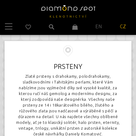
EN
CZ
PRSTENY
Zlaté prsteny s drahokamy, polodrahokamy,
sladkovodními i Tahitskými perlami, které Vám
nabízíme jsou vyjímečné díky své vysoké kvalitě, za
kterou ručí náš gemolog a modernímu designu, za
který zodpovídá naše designérka. Všechny naše
prsteny ze 14 i 18karátového bílého, žlutého a
růžového zlata jsou nadčasové a výráběné s péčí a
důrazem na detail. U nás najdete všechny oblíbené
modely, ať je to klasický solitér, halo prsten, eternity,
vintage, trilogy, unikátní prsten z autorské kolekce
české návrhářky Daniely Komatović.