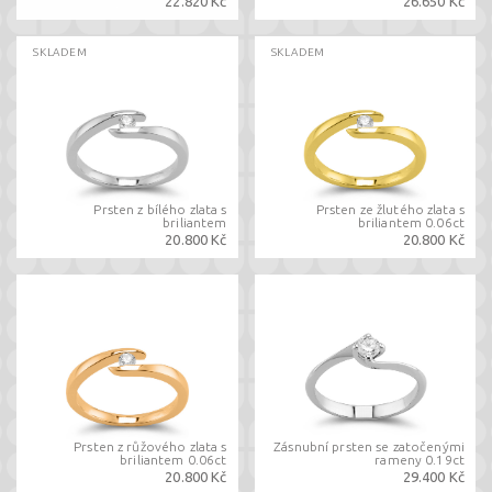
22.820 Kč
26.650 Kč
SKLADEM
SKLADEM
Prsten z bílého zlata s
Prsten ze žlutého zlata s
briliantem
briliantem 0.06ct
20.800 Kč
20.800 Kč
Prsten z růžového zlata s
Zásnubní prsten se zatočenými
briliantem 0.06ct
rameny 0.19ct
20.800 Kč
29.400 Kč