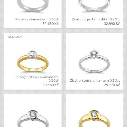
Prsten s diamantem 0.20ct
Zásnubní prsten solitér 0.20ct
32.630 Kč
32.990 Kč
SKLADEM
Jemný prsten s diamantem
0.20ct
Zlatý prsten s briliantem 0.20ct
29.360 Kč
29.770 Kč