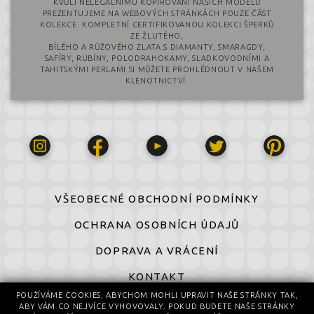
KVŮLI NELEGÁLNÍMU KOPÍROVÁNÍ NAŠICH MODELŮ
PREZENTUJEME NA WEBOVÝCH STRÁNKÁCH POUZE ČÁST
KOLEKCE. KOMPLETNÍ CERTIFIKOVANOU KOLEKCI ŠPERKŮ
ZE ŽLUTÉHO,
BÍLÉHO A RŮŽOVÉHO ZLATA S DIAMANTY, SMARAGDY,
SAFÍRY, RUBÍNY, POLODRAHOKAMY, SLADKOVODNÍMI A
TAHITSKÝMI PERLAMI SI MŮŽETE PROHLÉDNOUT V NAŠEM
KLENOTNICTVÍ.
VŠEOBECNÉ OBCHODNÍ PODMÍNKY
OCHRANA OSOBNÍCH ÚDAJŮ
DOPRAVA A VRÁCENÍ
KONTAKT
POUŽÍVÁME COOKIES, ABYCHOM MOHLI UPRAVIT NAŠE STRÁNKY TAK,
ABY VÁM CO NEJVÍCE VYHOVOVALY. POKUD BUDETE NAŠE STRÁNKY