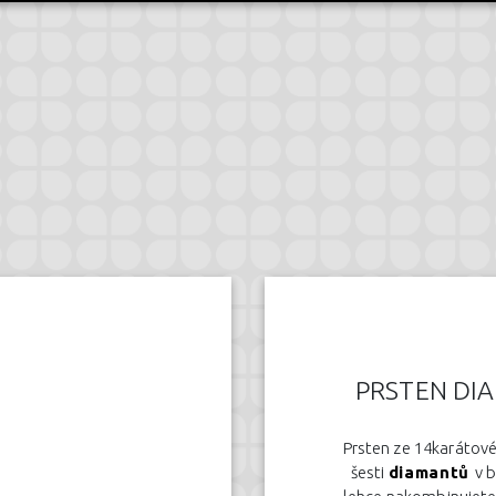
PRSTEN DI
Prsten ze 14karátové
šesti
diamantů
v 