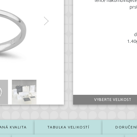
lehce nakombinujete s
prs
d
1.40
VYBERTE VELIKOST
ANÁ KVALITA
TABULKA VELIKOSTÍ
DORUČEN