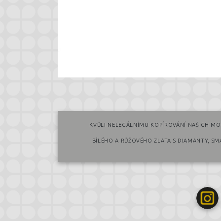
KVŮLI NELEGÁLNÍMU KOPÍROVÁNÍ NAŠICH MO
BÍLÉHO A RŮŽOVÉHO ZLATA S DIAMANTY, S