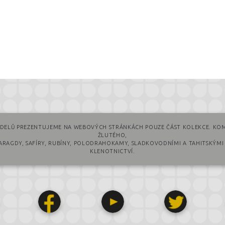
DELŮ PREZENTUJEME NA WEBOVÝCH STRÁNKÁCH POUZE ČÁST KOLEKCE. KOM
ŽLUTÉHO,
MARAGDY, SAFÍRY, RUBÍNY, POLODRAHOKAMY, SLADKOVODNÍMI A TAHITSKÝMI
KLENOTNICTVÍ.