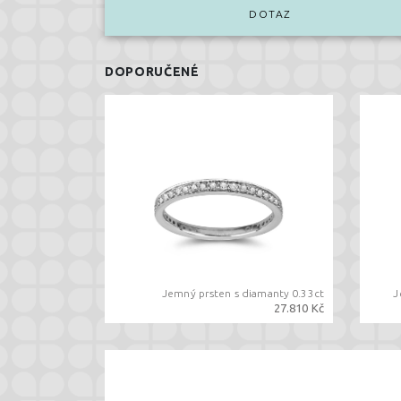
DOTAZ
DOPORUČENÉ
Jemný prsten s diamanty 0.33ct
J
27.810 Kč