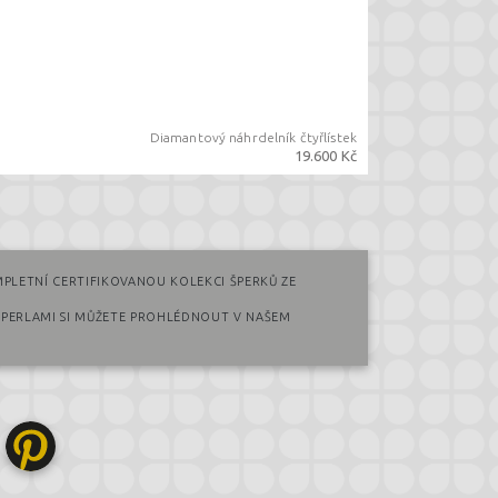
Diamantový náhrdelník čtyřlístek
19.600 Kč
PLETNÍ CERTIFIKOVANOU KOLEKCI ŠPERKŮ ZE
 PERLAMI SI MŮŽETE PROHLÉDNOUT V NAŠEM