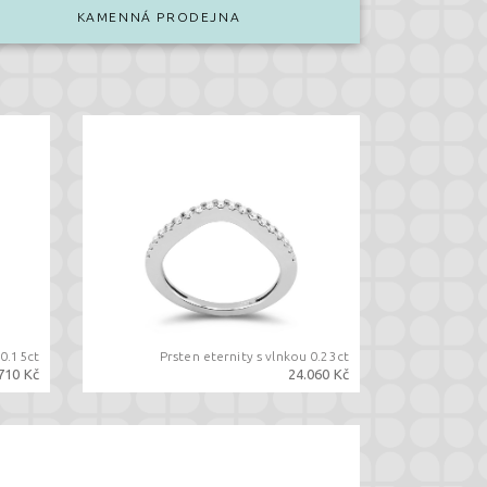
KAMENNÁ PRODEJNA
0.15ct
Prsten eternity s vlnkou 0.23ct
710 Kč
24.060 Kč