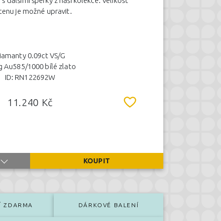
 dalšími šperky z naší kolekce. Velikost
tenu je možné upravit.
iamanty 0.09ct VS/G
g Au585/1000 bílé zlato
ID: RN122692W
11.240 Kč
KOUPIT
Í ZDARMA
DÁRKOVÉ BALENÍ