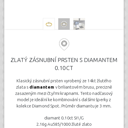
ZLATÝ ZÁSNUBNÍ PRSTEN S DIAMANTEM
0.10CT
Klasický zásnubní prsten vyrobený ze 14kt žlutého
zlata s
diamantem
v briliantovém brusu, precizně
zasazeným mezi čtyřmi krapnami. Tento nadčasový
model je ideální ke kombinování s dalšími šperky z
kolekce Diamond Spot. Průměr diamantu je 3 mm.
diamant 0.10ct SI1/G
2.16g Au585/1000 žluté zlato