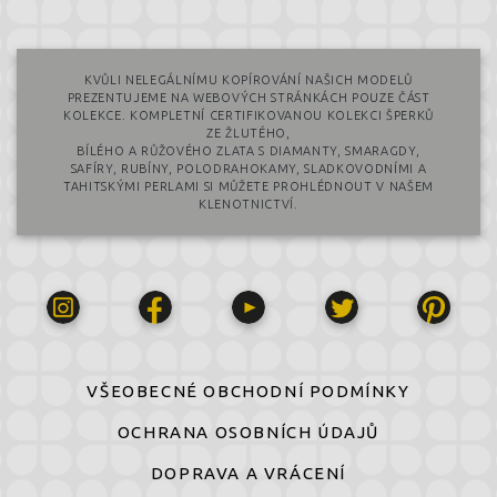
KVŮLI NELEGÁLNÍMU KOPÍROVÁNÍ NAŠICH MODELŮ
PREZENTUJEME NA WEBOVÝCH STRÁNKÁCH POUZE ČÁST
KOLEKCE. KOMPLETNÍ CERTIFIKOVANOU KOLEKCI ŠPERKŮ
ZE ŽLUTÉHO,
BÍLÉHO A RŮŽOVÉHO ZLATA S DIAMANTY, SMARAGDY,
SAFÍRY, RUBÍNY, POLODRAHOKAMY, SLADKOVODNÍMI A
TAHITSKÝMI PERLAMI SI MŮŽETE PROHLÉDNOUT V NAŠEM
KLENOTNICTVÍ.
VŠEOBECNÉ OBCHODNÍ PODMÍNKY
OCHRANA OSOBNÍCH ÚDAJŮ
DOPRAVA A VRÁCENÍ