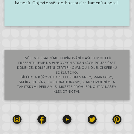
kamenů. Objevte svět dechberoucích kamenů a perel.
KVŮLI NELEGÁLNÍMU KOPÍROVÁNÍ NAŠICH MODELŮ
PREZENTUJEME NA WEBOVÝCH STRÁNKÁCH POUZE ČÁST
KOLEKCE. KOMPLETNÍ CERTIFIKOVANOU KOLEKCI ŠPERKŮ
ZE ŽLUTÉHO,
BÍLÉHO A RŮŽOVÉHO ZLATA S DIAMANTY, SMARAGDY,
SAFÍRY, RUBÍNY, POLODRAHOKAMY, SLADKOVODNÍMI A
TAHITSKÝMI PERLAMI SI MŮŽETE PROHLÉDNOUT V NAŠEM
KLENOTNICTVÍ.