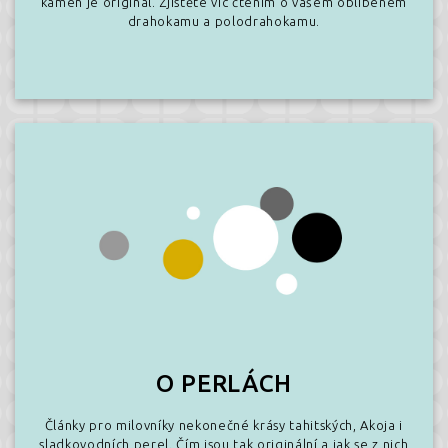
kámen je originál. Zjistěte víc čtením o vašem oblíbeném
drahokamu a polodrahokamu.
O PERLÁCH
Články pro milovníky nekonečné krásy tahitských, Akoja i
sladkovodních perel. Čím jsou tak originální a jak se z nich