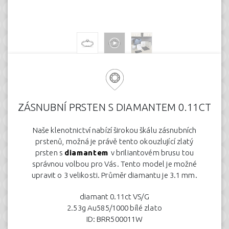
ZÁSNUBNÍ PRSTEN S DIAMANTEM 0.11CT
Naše klenotnictví nabízí širokou škálu zásnubních
prstenů, možná je právě tento okouzlující zlatý
prsten s
diamantem
v briliantovém brusu tou
správnou volbou pro Vás. Tento model je možné
upravit o 3 velikosti. Průměr diamantu je 3.1 mm.
diamant 0.11ct VS/G
2.53g Au585/1000 bílé zlato
ID: BRR500011W