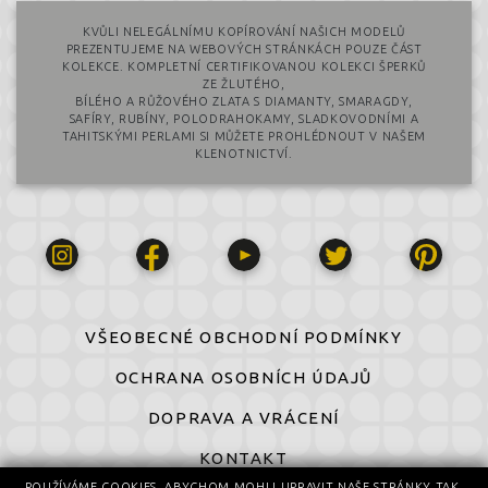
KVŮLI NELEGÁLNÍMU KOPÍROVÁNÍ NAŠICH MODELŮ
PREZENTUJEME NA WEBOVÝCH STRÁNKÁCH POUZE ČÁST
KOLEKCE. KOMPLETNÍ CERTIFIKOVANOU KOLEKCI ŠPERKŮ
ZE ŽLUTÉHO,
BÍLÉHO A RŮŽOVÉHO ZLATA S DIAMANTY, SMARAGDY,
SAFÍRY, RUBÍNY, POLODRAHOKAMY, SLADKOVODNÍMI A
TAHITSKÝMI PERLAMI SI MŮŽETE PROHLÉDNOUT V NAŠEM
KLENOTNICTVÍ.
VŠEOBECNÉ OBCHODNÍ PODMÍNKY
OCHRANA OSOBNÍCH ÚDAJŮ
DOPRAVA A VRÁCENÍ
KONTAKT
POUŽÍVÁME COOKIES, ABYCHOM MOHLI UPRAVIT NAŠE STRÁNKY TAK,