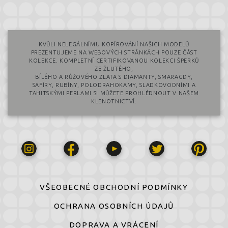
KVŮLI NELEGÁLNÍMU KOPÍROVÁNÍ NAŠICH MODELŮ
PREZENTUJEME NA WEBOVÝCH STRÁNKÁCH POUZE ČÁST
KOLEKCE. KOMPLETNÍ CERTIFIKOVANOU KOLEKCI ŠPERKŮ
ZE ŽLUTÉHO,
BÍLÉHO A RŮŽOVÉHO ZLATA S DIAMANTY, SMARAGDY,
SAFÍRY, RUBÍNY, POLODRAHOKAMY, SLADKOVODNÍMI A
TAHITSKÝMI PERLAMI SI MŮŽETE PROHLÉDNOUT V NAŠEM
KLENOTNICTVÍ.
VŠEOBECNÉ OBCHODNÍ PODMÍNKY
OCHRANA OSOBNÍCH ÚDAJŮ
DOPRAVA A VRÁCENÍ