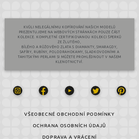
KVŮLI NELEGÁLNÍMU KOPÍROVÁNÍ NAŠICH MODELŮ
PREZENTUJEME NA WEBOVÝCH STRÁNKÁCH POUZE ČÁST
KOLEKCE. KOMPLETNÍ CERTIFIKOVANOU KOLEKCI ŠPERKŮ
ZE ŽLUTÉHO,
BÍLÉHO A RŮŽOVÉHO ZLATA S DIAMANTY, SMARAGDY,
SAFÍRY, RUBÍNY, POLODRAHOKAMY, SLADKOVODNÍMI A
TAHITSKÝMI PERLAMI SI MŮŽETE PROHLÉDNOUT V NAŠEM
KLENOTNICTVÍ.
VŠEOBECNÉ OBCHODNÍ PODMÍNKY
OCHRANA OSOBNÍCH ÚDAJŮ
DOPRAVA A VRÁCENÍ