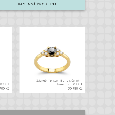
KAMENNÁ PRODEJNA
Zásnubní prsten Boho s černým
0.29ct
diamantem 0.44ct
700 Kč
30.780 Kč