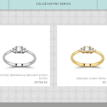
CELOŽIVOTNÍ SERVIS
ntický diamantový zásnubní prsten
0.29ct
Zásnubní prsten Boho 
29.750 Kč
33.