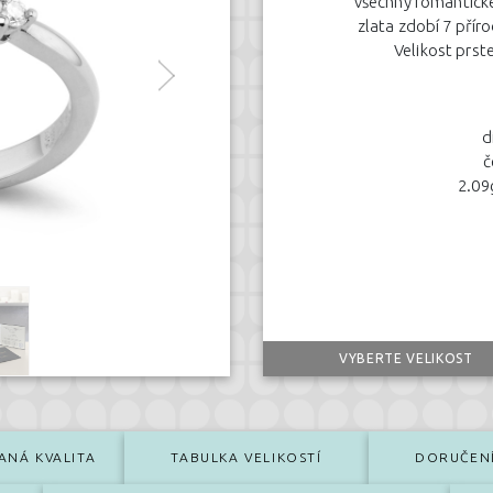
všechny romantické
zlata zdobí 7 přír
Velikost prst
d
č
2.09
VYBERTE VELIKOST
ANÁ KVALITA
TABULKA VELIKOSTÍ
DORUČEN