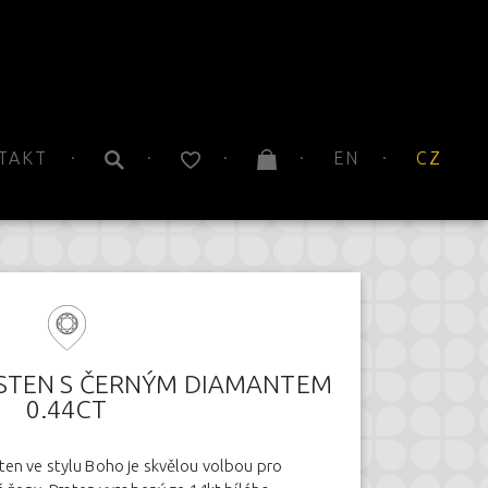
TAKT
EN
CZ
STEN S ČERNÝM DIAMANTEM
0.44CT
ten ve stylu Boho je skvělou volbou pro