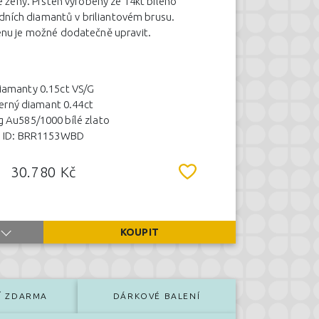
 ženy. Prsten vyrobený ze 14kt bílého
odních diamantů v briliantovém brusu.
enu je možné dodatečně upravit.
iamanty 0.15ct VS/G
erný diamant 0.44ct
g Au585/1000 bílé zlato
ID: BRR1153WBD
30.780 Kč
KOUPIT
Í ZDARMA
DÁRKOVÉ BALENÍ