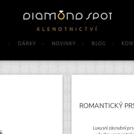
DÁRKY
NOVINKY
BLOG
KON
ROMANTICKÝ PR
Luxusní zásnubní prs