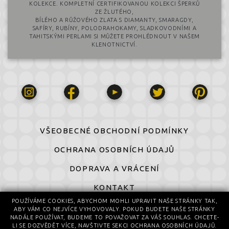
KOLEKCE. KOMPLETNÍ CERTIFIKOVANOU KOLEKCI ŠPERKŮ
ZE ŽLUTÉHO,
BÍLÉHO A RŮŽOVÉHO ZLATA S DIAMANTY, SMARAGDY,
SAFÍRY, RUBÍNY, POLODRAHOKAMY, SLADKOVODNÍMI A
TAHITSKÝMI PERLAMI SI MŮŽETE PROHLÉDNOUT V NAŠEM
KLENOTNICTVÍ.
VŠEOBECNÉ OBCHODNÍ PODMÍNKY
OCHRANA OSOBNÍCH ÚDAJŮ
DOPRAVA A VRÁCENÍ
KONTAKT
POUŽÍVÁME COOKIES, ABYCHOM MOHLI UPRAVIT NAŠE STRÁNKY TAK,
ABY VÁM CO NEJVÍCE VYHOVOVALY. POKUD BUDETE NAŠE STRÁNKY
© 2016-2026 All Rights Reserved
NADÁLE POUŽÍVAT, BUDEME TO POVAŽOVAT ZA VÁŠ SOUHLAS. CHCETE-
© design by Daniela Komatović
LI SE DOZVĚDĚT VÍCE, NAVŠTIVTE SEKCI OCHRANA OSOBNÍCH ÚDAJŮ.