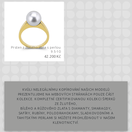
Prsten z žlutého zlata s perlou
9.5-10
42.200 Kč
KVŮLI NELEGÁLNÍMU KOPÍROVÁNÍ NAŠICH MODELŮ
PREZENTUJEME NA WEBOVÝCH STRÁNKÁCH POUZE ČÁST
KOLEKCE. KOMPLETNÍ CERTIFIKOVANOU KOLEKCI ŠPERKŮ
ZE ŽLUTÉHO,
BÍLÉHO A RŮŽOVÉHO ZLATA S DIAMANTY, SMARAGDY,
SAFÍRY, RUBÍNY, POLODRAHOKAMY, SLADKOVODNÍMI A
TAHITSKÝMI PERLAMI SI MŮŽETE PROHLÉDNOUT V NAŠEM
KLENOTNICTVÍ.