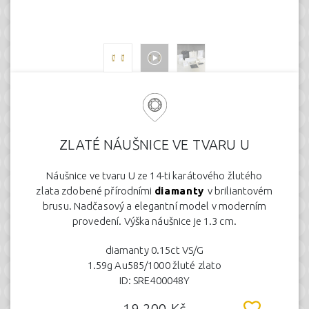
ZLATÉ NÁUŠNICE VE TVARU U
Náušnice ve tvaru U ze 14-ti karátového žlutého
zlata zdobené přírodními
diamanty
v briliantovém
brusu. Nadčasový a elegantní model v moderním
provedení. Výška náušnice je 1.3 cm.
diamanty 0.15ct VS/G
1.59g Au585/1000 žluté zlato
ID: SRE400048Y
19.200 Kč