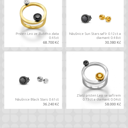
Prsten Leo ze žlutého zlata
Náušnice Sun Stars safír 0.12ct a
0.45ct
diamant 0.48ct
68.700 Kč
30.380 Kč
Zlatý prsten Leo se safírem
Náušnice Black Stars 0.61ct
0.73ct a diamant 0.04ct
36.240 Kč
58.000 Kč