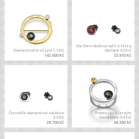
Eta Stars náušnice safír 0.35ct a
Diamantová brož Lyra 1.19ct
diamant 0.03ct
142.600 Kč
25.970 Kč
Černobílé diamantové náušnice
Prsten Leo s černým
0.50ct
diamantem 0.43ct
28.700 Kč
66.300 Kč