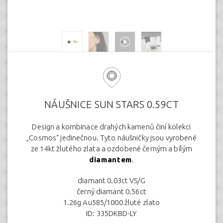
NÁUŠNICE SUN STARS 0.59CT
Design a kombinace drahých kamenů činí kolekci
„Cosmos“ jedinečnou. Tyto náušničky jsou vyrobené
ze 14kt žlutého zlata a ozdobené černým a bílým
diamantem
.
diamant 0.03ct VS/G
černý diamant 0.56ct
1.26g Au585/1000 žluté zlato
ID: 335DKBD-LY