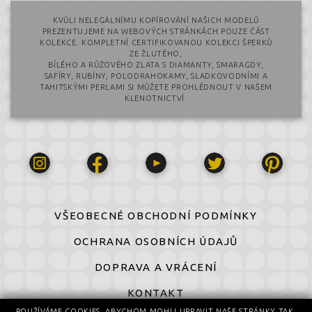
KVŮLI NELEGÁLNÍMU KOPÍROVÁNÍ NAŠICH MODELŮ
PREZENTUJEME NA WEBOVÝCH STRÁNKÁCH POUZE ČÁST
KOLEKCE. KOMPLETNÍ CERTIFIKOVANOU KOLEKCI ŠPERKŮ
ZE ŽLUTÉHO,
BÍLÉHO A RŮŽOVÉHO ZLATA S DIAMANTY, SMARAGDY,
SAFÍRY, RUBÍNY, POLODRAHOKAMY, SLADKOVODNÍMI A
TAHITSKÝMI PERLAMI SI MŮŽETE PROHLÉDNOUT V NAŠEM
KLENOTNICTVÍ.
VŠEOBECNÉ OBCHODNÍ PODMÍNKY
OCHRANA OSOBNÍCH ÚDAJŮ
DOPRAVA A VRÁCENÍ
KONTAKT
POUŽÍVÁME COOKIES, ABYCHOM MOHLI UPRAVIT NAŠE STRÁNKY TAK,