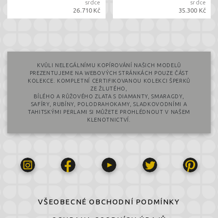
srdce
srdce
26.710 Kč
35.300 Kč
KVŮLI NELEGÁLNÍMU KOPÍROVÁNÍ NAŠICH MODELŮ
PREZENTUJEME NA WEBOVÝCH STRÁNKÁCH POUZE ČÁST
KOLEKCE. KOMPLETNÍ CERTIFIKOVANOU KOLEKCI ŠPERKŮ
ZE ŽLUTÉHO,
BÍLÉHO A RŮŽOVÉHO ZLATA S DIAMANTY, SMARAGDY,
SAFÍRY, RUBÍNY, POLODRAHOKAMY, SLADKOVODNÍMI A
TAHITSKÝMI PERLAMI SI MŮŽETE PROHLÉDNOUT V NAŠEM
KLENOTNICTVÍ.
VŠEOBECNÉ OBCHODNÍ PODMÍNKY