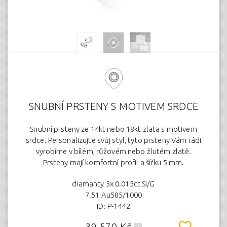
SNUBNÍ PRSTENY S MOTIVEM SRDCE
Snubní prsteny ze 14kt nebo 18kt zlata s motivem
srdce. Personalizujte svůj styl, tyto prsteny Vám rádi
vyrobíme v bílém, růžovém nebo žlutém zlatě.
Prsteny mají komfortní profil a šířku 5 mm.
diamanty 3x 0.015ct SI/G
7.51 Au585/1000
ID: P-1442
39.570 Kč