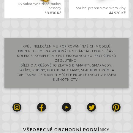
Dvoubarevné zlaté snubní
prsteny
Snubní prsten s motivem vlny
38.830 Kč
44.920 Kč
KVŮLI NELEGÁLNÍMU KOPÍROVÁNÍ NAŠICH MODELŮ
PREZENTUJEME NA WEBOVÝCH STRÁNKÁCH POUZE ČÁST
KOLEKCE. KOMPLETNÍ CERTIFIKOVANOU KOLEKCI ŠPERKŮ
ZE ŽLUTÉHO,
BÍLÉHO A RŮŽOVÉHO ZLATA S DIAMANTY, SMARAGDY,
SAFÍRY, RUBÍNY, POLODRAHOKAMY, SLADKOVODNÍMI A
TAHITSKÝMI PERLAMI SI MŮŽETE PROHLÉDNOUT V NAŠEM
KLENOTNICTVÍ.
VŠEOBECNÉ OBCHODNÍ PODMÍNKY