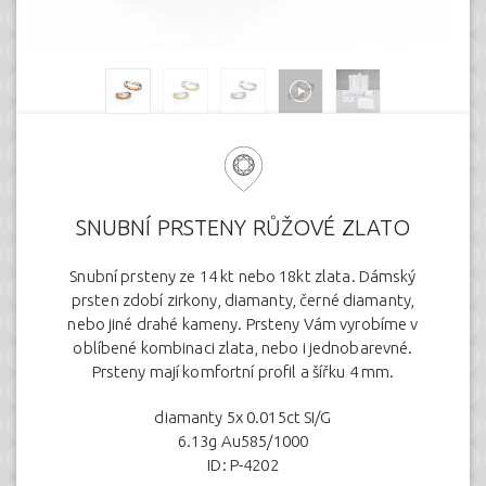
SNUBNÍ PRSTENY RŮŽOVÉ ZLATO
Snubní prsteny ze 14 kt nebo 18kt zlata. Dámský
prsten zdobí zirkony, diamanty, černé diamanty,
nebo jiné drahé kameny. Prsteny Vám vyrobíme v
oblíbené kombinaci zlata, nebo i jednobarevné.
Prsteny mají komfortní profil a šířku 4 mm.
diamanty 5x 0.015ct SI/G
6.13g Au585/1000
ID: P-4202