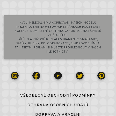
KVŮLI NELEGÁLNÍMU KOPÍROVÁNÍ NAŠICH MODELŮ
PREZENTUJEME NA WEBOVÝCH STRÁNKÁCH POUZE ČÁST
KOLEKCE. KOMPLETNÍ CERTIFIKOVANOU KOLEKCI ŠPERKŮ
ZE ŽLUTÉHO,
BÍLÉHO A RŮŽOVÉHO ZLATA S DIAMANTY, SMARAGDY,
SAFÍRY, RUBÍNY, POLODRAHOKAMY, SLADKOVODNÍMI A
TAHITSKÝMI PERLAMI SI MŮŽETE PROHLÉDNOUT V NAŠEM
KLENOTNICTVÍ.
VŠEOBECNÉ OBCHODNÍ PODMÍNKY
OCHRANA OSOBNÍCH ÚDAJŮ
DOPRAVA A VRÁCENÍ