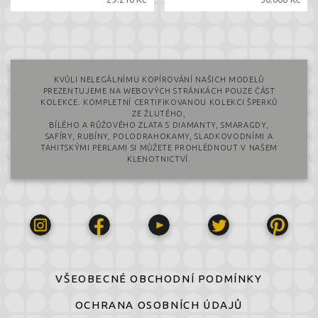
KVŮLI NELEGÁLNÍMU KOPÍROVÁNÍ NAŠICH MODELŮ
PREZENTUJEME NA WEBOVÝCH STRÁNKÁCH POUZE ČÁST
KOLEKCE. KOMPLETNÍ CERTIFIKOVANOU KOLEKCI ŠPERKŮ
ZE ŽLUTÉHO,
BÍLÉHO A RŮŽOVÉHO ZLATA S DIAMANTY, SMARAGDY,
SAFÍRY, RUBÍNY, POLODRAHOKAMY, SLADKOVODNÍMI A
TAHITSKÝMI PERLAMI SI MŮŽETE PROHLÉDNOUT V NAŠEM
KLENOTNICTVÍ.
VŠEOBECNÉ OBCHODNÍ PODMÍNKY
OCHRANA OSOBNÍCH ÚDAJŮ