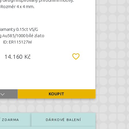
vý design inspirovaný přírodními motivy.
Rozměr 4 x 4 mm.
iamanty 0.15ct VS/G
g Au585/1000 bílé zlato
ID: ER115127W
14.160 Kč
KOUPIT
Í ZDARMA
DÁRKOVÉ BALENÍ