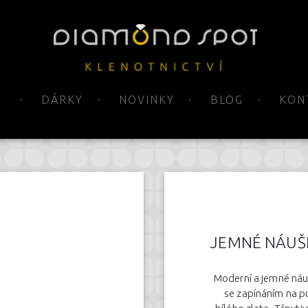
DÁRKY
NOVINKY
BLOG
KON
JEMNÉ NÁUŠN
Moderní a jemné náu
se zapínáním na p