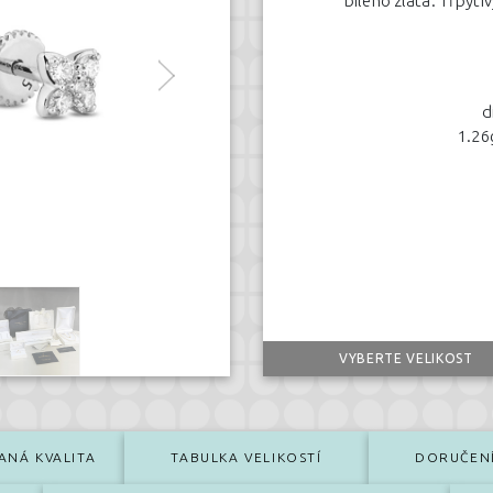
bílého zlata. Třpyti
d
1.26
VYBERTE VELIKOST
ANÁ KVALITA
TABULKA VELIKOSTÍ
DORUČEN