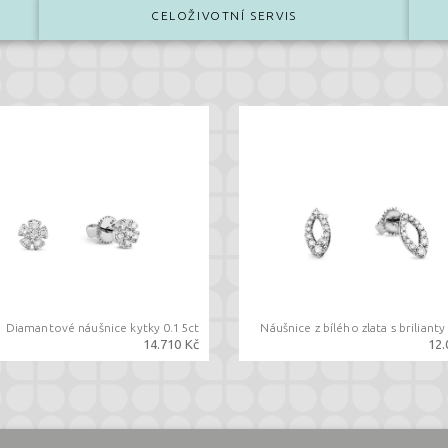
CELOŽIVOTNÍ SERVIS
Diamantové náušnice kytky 0.15ct
Náušnice z bílého zlata s brilianty
14.710 Kč
12.