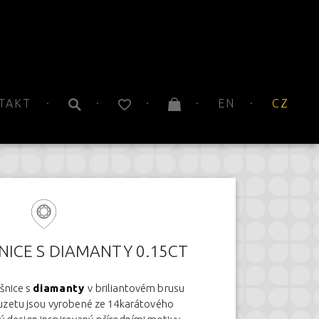
TAKT
EN
CZ
ICE S DIAMANTY 0.15CT
šnice s
diamanty
v briliantovém brusu
uzetu jsou vyrobené ze 14karátového