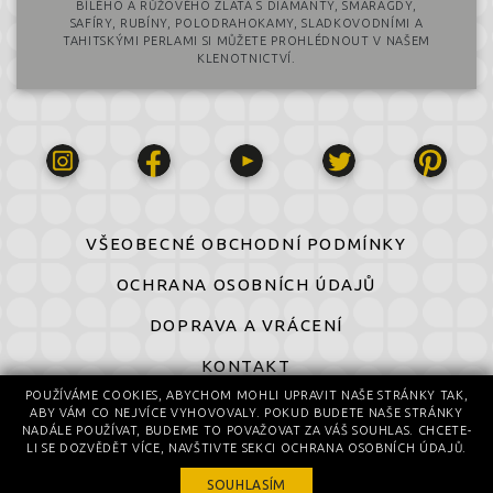
BÍLÉHO A RŮŽOVÉHO ZLATA S DIAMANTY, SMARAGDY,
SAFÍRY, RUBÍNY, POLODRAHOKAMY, SLADKOVODNÍMI A
TAHITSKÝMI PERLAMI SI MŮŽETE PROHLÉDNOUT V NAŠEM
KLENOTNICTVÍ.
VŠEOBECNÉ OBCHODNÍ PODMÍNKY
OCHRANA OSOBNÍCH ÚDAJŮ
DOPRAVA A VRÁCENÍ
KONTAKT
POUŽÍVÁME COOKIES, ABYCHOM MOHLI UPRAVIT NAŠE STRÁNKY TAK,
ABY VÁM CO NEJVÍCE VYHOVOVALY. POKUD BUDETE NAŠE STRÁNKY
© 2016-2026 All Rights Reserved
NADÁLE POUŽÍVAT, BUDEME TO POVAŽOVAT ZA VÁŠ SOUHLAS. CHCETE-
© design by Daniela Komatović
LI SE DOZVĚDĚT VÍCE, NAVŠTIVTE SEKCI OCHRANA OSOBNÍCH ÚDAJŮ.
SOUHLASÍM