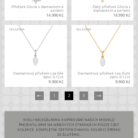
Přívěsek Gloria s diamantem a
Zlatý přívěsek Gloria s
perlami
diamantem a perlami
14.990 Kč
14.990 Kč
SKLADEM
SKLADEM
Diamantový přívěsek Lea bílé
Diamantový přívěsek Lea žluté
zlato 0.12ct
zlato 0.12ct
9.900 Kč
9.900 Kč
(current)
1
2
3
KVŮLI NELEGÁLNÍMU KOPÍROVÁNÍ NAŠICH MODELŮ
PREZENTUJEME NA WEBOVÝCH STRÁNKÁCH POUZE ČÁST
KOLEKCE. KOMPLETNÍ CERTIFIKOVANOU KOLEKCI ŠPERKŮ
ZE ŽLUTÉHO,