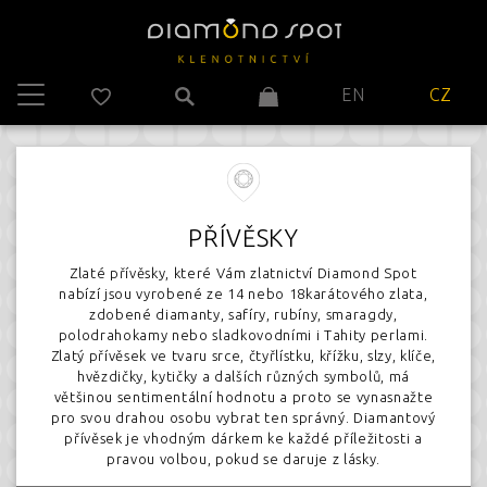
EN
CZ
PŘÍVĚSKY
Zlaté přívěsky, které Vám zlatnictví Diamond Spot
nabízí jsou vyrobené ze 14 nebo 18karátového zlata,
zdobené diamanty, safíry, rubíny, smaragdy,
polodrahokamy nebo sladkovodními i Tahity perlami.
Zlatý přívěsek ve tvaru srce, čtyřlístku, křížku, slzy, klíče,
hvězdičky, kytičky a dalších různých symbolů, má
většinou sentimentální hodnotu a proto se vynasnažte
pro svou drahou osobu vybrat ten správný. Diamantový
přívěsek je vhodným dárkem ke každé příležitosti a
pravou volbou, pokud se daruje z lásky.