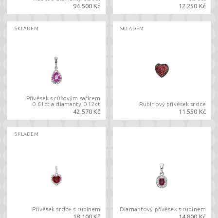
94.500 Kč
12.250 Kč
SKLADEM
SKLADEM
Přívěsek s růžovým safírem
0.61ct a diamanty 0.12ct
Rubínový přívěsek srdce
42.570 Kč
11.550 Kč
SKLADEM
Přívěsek srdce s rubínem
Diamantový přívěsek s rubínem
18.100 Kč
14.800 Kč