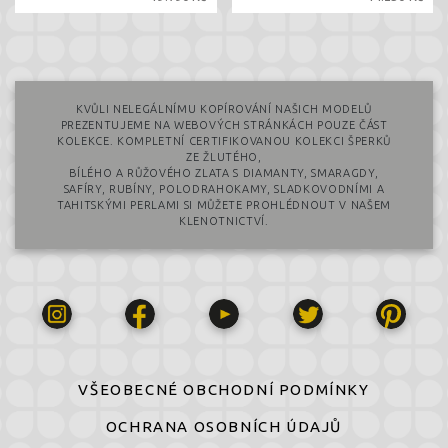
KVŮLI NELEGÁLNÍMU KOPÍROVÁNÍ NAŠICH MODELŮ
PREZENTUJEME NA WEBOVÝCH STRÁNKÁCH POUZE ČÁST
KOLEKCE. KOMPLETNÍ CERTIFIKOVANOU KOLEKCI ŠPERKŮ
ZE ŽLUTÉHO,
BÍLÉHO A RŮŽOVÉHO ZLATA S DIAMANTY, SMARAGDY,
SAFÍRY, RUBÍNY, POLODRAHOKAMY, SLADKOVODNÍMI A
TAHITSKÝMI PERLAMI SI MŮŽETE PROHLÉDNOUT V NAŠEM
KLENOTNICTVÍ.
VŠEOBECNÉ OBCHODNÍ PODMÍNKY
OCHRANA OSOBNÍCH ÚDAJŮ