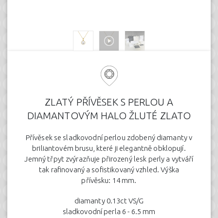
ZLATÝ PŘÍVĚSEK S PERLOU A
DIAMANTOVÝM HALO ŽLUTÉ ZLATO
Přívěsek se sladkovodní perlou zdobený diamanty v
briliantovém brusu, které ji elegantně obklopují.
Jemný třpyt zvýrazňuje přirozený lesk perly a vytváří
tak rafinovaný a sofistikovaný vzhled. Výška
přívěsku: 14 mm.
diamanty 0.13ct VS/G
sladkovodní perla 6 - 6.5 mm