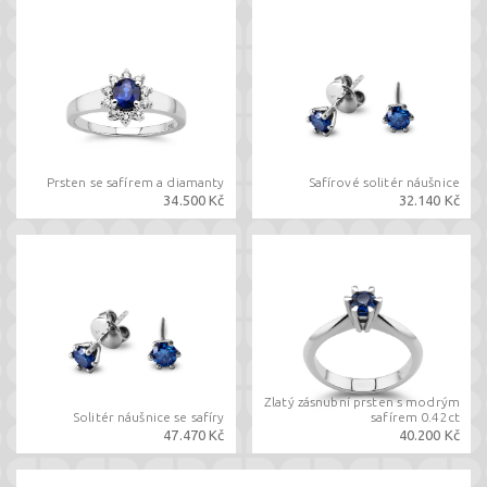
Prsten se safírem a diamanty
Safírové solitér náušnice
34.500 Kč
32.140 Kč
Zlatý zásnubní prsten s modrým
Solitér náušnice se safíry
safírem 0.42ct
47.470 Kč
40.200 Kč