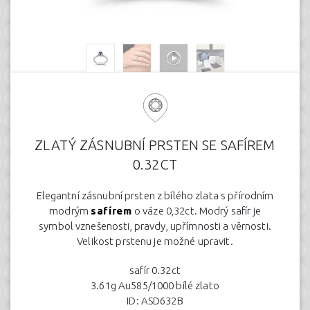
ZLATÝ ZÁSNUBNÍ PRSTEN SE SAFÍREM
0.32CT
Elegantní zásnubní prsten z bílého zlata s přírodním
modrým
safírem
o váze 0,32ct. Modrý safír je
symbol vznešenosti, pravdy, upřímnosti a věrnosti.
Velikost prstenu je možné upravit.
safír 0.32ct
3.61g Au585/1000 bílé zlato
ID: ASD632B