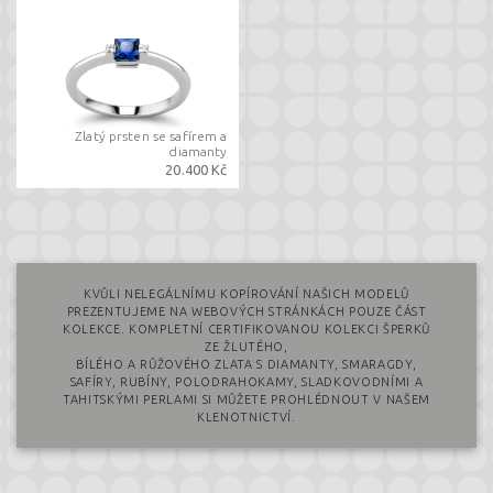
Zlatý prsten se safírem a
diamanty
20.400 Kč
KVŮLI NELEGÁLNÍMU KOPÍROVÁNÍ NAŠICH MODELŮ
PREZENTUJEME NA WEBOVÝCH STRÁNKÁCH POUZE ČÁST
KOLEKCE. KOMPLETNÍ CERTIFIKOVANOU KOLEKCI ŠPERKŮ
ZE ŽLUTÉHO,
BÍLÉHO A RŮŽOVÉHO ZLATA S DIAMANTY, SMARAGDY,
SAFÍRY, RUBÍNY, POLODRAHOKAMY, SLADKOVODNÍMI A
TAHITSKÝMI PERLAMI SI MŮŽETE PROHLÉDNOUT V NAŠEM
KLENOTNICTVÍ.