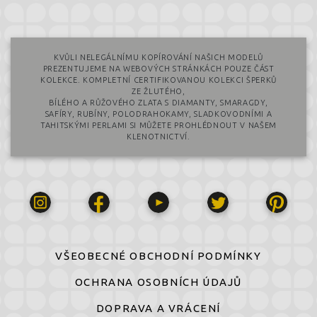
KVŮLI NELEGÁLNÍMU KOPÍROVÁNÍ NAŠICH MODELŮ
PREZENTUJEME NA WEBOVÝCH STRÁNKÁCH POUZE ČÁST
KOLEKCE. KOMPLETNÍ CERTIFIKOVANOU KOLEKCI ŠPERKŮ
ZE ŽLUTÉHO,
BÍLÉHO A RŮŽOVÉHO ZLATA S DIAMANTY, SMARAGDY,
SAFÍRY, RUBÍNY, POLODRAHOKAMY, SLADKOVODNÍMI A
TAHITSKÝMI PERLAMI SI MŮŽETE PROHLÉDNOUT V NAŠEM
KLENOTNICTVÍ.
VŠEOBECNÉ OBCHODNÍ PODMÍNKY
OCHRANA OSOBNÍCH ÚDAJŮ
DOPRAVA A VRÁCENÍ