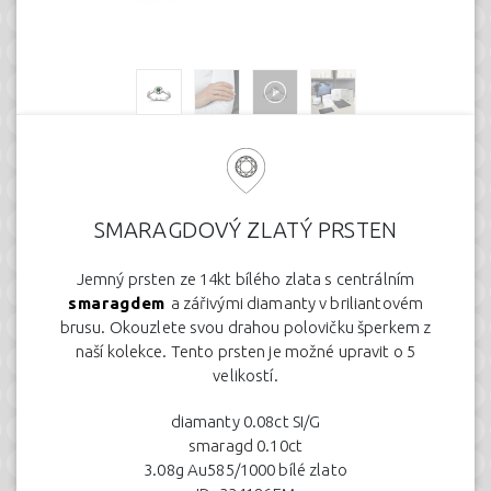
SMARAGDOVÝ ZLATÝ PRSTEN
Jemný prsten ze 14kt bílého zlata s centrálním
smaragdem
a zářivými diamanty v briliantovém
brusu. Okouzlete svou drahou polovičku šperkem z
naší kolekce. Tento prsten je možné upravit o 5
velikostí.
diamanty 0.08ct SI/G
smaragd 0.10ct
3.08g Au585/1000 bílé zlato