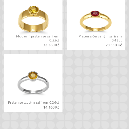
Moderní prsten se safírem
Prsten s červeným safírem
0.55ct
0.48ct
32.360 Kč
23.550 Kč
Prsten se žlutým safírem 0.26ct
14.160 Kč