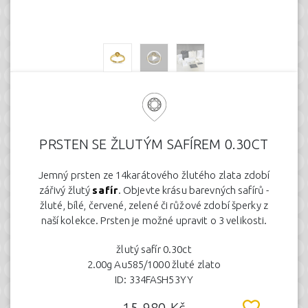
PRSTEN SE ŽLUTÝM SAFÍREM 0.30CT
Jemný prsten ze 14karátového žlutého zlata zdobí
zářivý žlutý
safír
. Objevte krásu barevných safírů -
žluté, bílé, červené, zelené či růžové zdobí šperky z
naší kolekce. Prsten je možné upravit o 3 velikosti.
žlutý safír 0.30ct
2.00g Au585/1000 žluté zlato
ID: 334FASH53YY
15.980 Kč