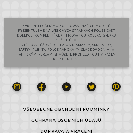
KVŮLI NELEGÁLNÍMU KOPÍROVÁNÍ NAŠICH MODELŮ
PREZENTUJEME NA WEBOVÝCH STRÁNKÁCH POUZE ČÁST
KOLEKCE. KOMPLETNÍ CERTIFIKOVANOU KOLEKCI ŠPERKŮ
ZE ŽLUTÉHO,
BÍLÉHO A RŮŽOVÉHO ZLATA S DIAMANTY, SMARAGDY,
SAFÍRY, RUBÍNY, POLODRAHOKAMY, SLADKOVODNÍMI A
TAHITSKÝMI PERLAMI SI MŮŽETE PROHLÉDNOUT V NAŠEM
KLENOTNICTVÍ.
VŠEOBECNÉ OBCHODNÍ PODMÍNKY
OCHRANA OSOBNÍCH ÚDAJŮ
DOPRAVA A VRÁCENÍ