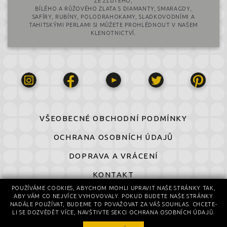
ZE ŽLUTÉHO,
BÍLÉHO A RŮŽOVÉHO ZLATA S DIAMANTY, SMARAGDY,
SAFÍRY, RUBÍNY, POLODRAHOKAMY, SLADKOVODNÍMI A
TAHITSKÝMI PERLAMI SI MŮŽETE PROHLÉDNOUT V NAŠEM
KLENOTNICTVÍ.
VŠEOBECNÉ OBCHODNÍ PODMÍNKY
OCHRANA OSOBNÍCH ÚDAJŮ
DOPRAVA A VRÁCENÍ
KONTAKT
POUŽÍVÁME COOKIES, ABYCHOM MOHLI UPRAVIT NAŠE STRÁNKY TAK,
ABY VÁM CO NEJVÍCE VYHOVOVALY. POKUD BUDETE NAŠE STRÁNKY
© 2016-2026 All Rights Reserved
NADÁLE POUŽÍVAT, BUDEME TO POVAŽOVAT ZA VÁŠ SOUHLAS. CHCETE-
© design by Daniela Komatović
LI SE DOZVĚDĚT VÍCE, NAVŠTIVTE SEKCI OCHRANA OSOBNÍCH ÚDAJŮ.