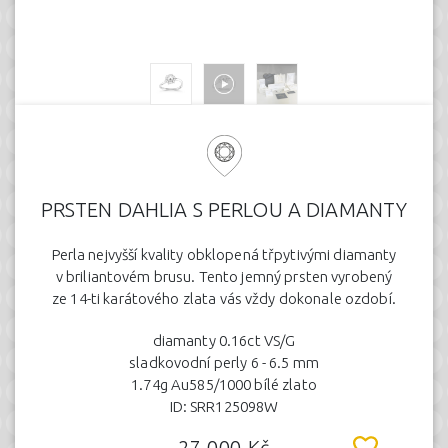
PRSTEN DAHLIA S PERLOU A DIAMANTY
Perla nejvyšší kvality obklopená třpytivými diamanty
v briliantovém brusu. Tento jemný prsten vyrobený
ze 14-ti karátového zlata vás vždy dokonale ozdobí.
diamanty 0.16ct VS/G
sladkovodní perly 6 - 6.5 mm
1.74g Au585/1000 bílé zlato
ID: SRR125098W
27.000 Kč