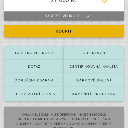
VYBERTE VELIKOST
KOUPIT
TABULKA VELIKOSTÍ
O PERLÁCH
DOTAZ
CERTIFIKOVANÁ KVALITA
DORUČENÍ ZDARMA
DÁRKOVÉ BALENÍ
CELOŽIVOTNÍ SERVIS
KAMENNÁ PRODEJNA
KVŮLI NELEGÁLNÍMU KOPÍROVÁNÍ NAŠICH MODELŮ
PREZENTUJEME NA WEBOVÝCH STRÁNKÁCH POUZE ČÁST
KOLEKCE. KOMPLETNÍ CERTIFIKOVANOU KOLEKCI ŠPERKŮ