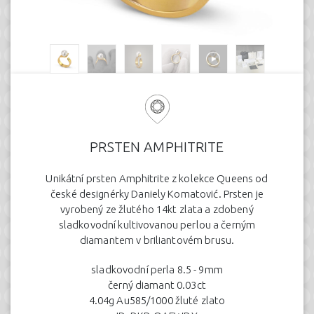
PRSTEN AMPHITRITE
Unikátní prsten Amphitrite z kolekce Queens od
české designérky Daniely Komatović. Prsten je
vyrobený ze žlutého 14kt zlata a zdobený
sladkovodní kultivovanou perlou a černým
diamantem v briliantovém brusu.
sladkovodní perla 8.5 - 9mm
černý diamant 0.03ct
4.04g Au585/1000 žluté zlato