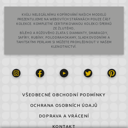
KVŮLI NELEGÁLNÍMU KOPÍROVÁNÍ NAŠICH MODELŮ
PREZENTUJEME NA WEBOVÝCH STRÁNKÁCH POUZE ČÁST
KOLEKCE. KOMPLETNÍ CERTIFIKOVANOU KOLEKCI ŠPERKŮ
ZE ŽLUTÉHO,
BÍLÉHO A RŮŽOVÉHO ZLATA S DIAMANTY, SMARAGDY,
SAFÍRY, RUBÍNY, POLODRAHOKAMY, SLADKOVODNÍMI A
TAHITSKÝMI PERLAMI SI MŮŽETE PROHLÉDNOUT V NAŠEM
KLENOTNICTVÍ.
VŠEOBECNÉ OBCHODNÍ PODMÍNKY
OCHRANA OSOBNÍCH ÚDAJŮ
DOPRAVA A VRÁCENÍ
KONTAKT