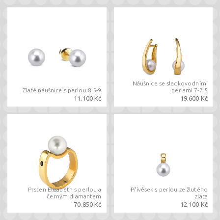
Náušnice se sladkovodními
Zlaté náušnice s perlou 8.5-9
perlami 7-7.5
11.100 Kč
19.600 Kč
Prsten Elizabeth s perlou a
Přívěsek s perlou ze žlutého
černým diamantem
zlata
70.850 Kč
12.100 Kč