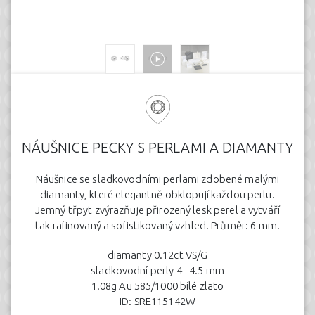
NÁUŠNICE PECKY S PERLAMI A DIAMANTY
Náušnice se sladkovodními perlami zdobené malými
diamanty, které elegantně obklopují každou perlu.
Jemný třpyt zvýrazňuje přirozený lesk perel a vytváří
tak rafinovaný a sofistikovaný vzhled. Průměr: 6 mm.
diamanty 0.12ct VS/G
sladkovodní perly 4 - 4.5 mm
1.08g Au 585/1000 bílé zlato
ID: SRE115142W