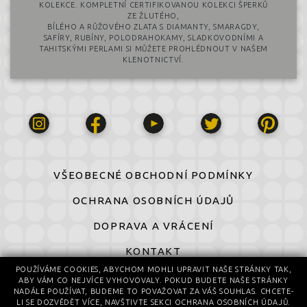
KOLEKCE. KOMPLETNÍ CERTIFIKOVANOU KOLEKCI ŠPERKŮ
ZE ŽLUTÉHO,
BÍLÉHO A RŮŽOVÉHO ZLATA S DIAMANTY, SMARAGDY,
SAFÍRY, RUBÍNY, POLODRAHOKAMY, SLADKOVODNÍMI A
TAHITSKÝMI PERLAMI SI MŮŽETE PROHLÉDNOUT V NAŠEM
KLENOTNICTVÍ.
VŠEOBECNÉ OBCHODNÍ PODMÍNKY
OCHRANA OSOBNÍCH ÚDAJŮ
DOPRAVA A VRÁCENÍ
KONTAKT
POUŽÍVÁME COOKIES, ABYCHOM MOHLI UPRAVIT NAŠE STRÁNKY TAK,
ABY VÁM CO NEJVÍCE VYHOVOVALY. POKUD BUDETE NAŠE STRÁNKY
© 2016-2026 All Rights Reserved
NADÁLE POUŽÍVAT, BUDEME TO POVAŽOVAT ZA VÁŠ SOUHLAS. CHCETE-
© design by Daniela Komatović
LI SE DOZVĚDĚT VÍCE, NAVŠTIVTE SEKCI OCHRANA OSOBNÍCH ÚDAJŮ.