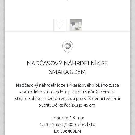
NADČASOVÝ NÁHRDELNÍK SE
SMARAGDEM
Nadčasový náhrdelník ze 14karátového bílého zlata
s přírodním smaragdem je spolu s náušnicemi ze
stejné kolekce skvělou volbou pro Váš denní i večerní
outfit. Délka řetízku je 45 cm.
smaragd 3.9 mm
1.33g Au585/1000 bílé zlato
ID: 336400EM