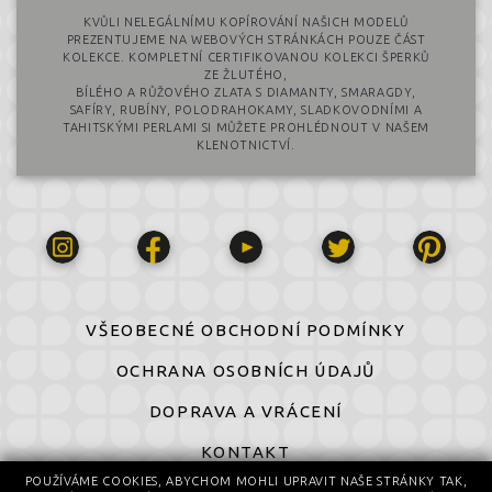
KVŮLI NELEGÁLNÍMU KOPÍROVÁNÍ NAŠICH MODELŮ
PREZENTUJEME NA WEBOVÝCH STRÁNKÁCH POUZE ČÁST
KOLEKCE. KOMPLETNÍ CERTIFIKOVANOU KOLEKCI ŠPERKŮ
ZE ŽLUTÉHO,
BÍLÉHO A RŮŽOVÉHO ZLATA S DIAMANTY, SMARAGDY,
SAFÍRY, RUBÍNY, POLODRAHOKAMY, SLADKOVODNÍMI A
TAHITSKÝMI PERLAMI SI MŮŽETE PROHLÉDNOUT V NAŠEM
KLENOTNICTVÍ.
VŠEOBECNÉ OBCHODNÍ PODMÍNKY
OCHRANA OSOBNÍCH ÚDAJŮ
DOPRAVA A VRÁCENÍ
KONTAKT
POUŽÍVÁME COOKIES, ABYCHOM MOHLI UPRAVIT NAŠE STRÁNKY TAK,