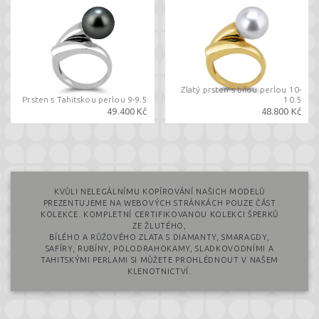
Zlatý prsten s bílou perlou 10-
Prsten s Tahitskou perlou 9-9.5
10.5
49.400 Kč
48.800 Kč
KVŮLI NELEGÁLNÍMU KOPÍROVÁNÍ NAŠICH MODELŮ
PREZENTUJEME NA WEBOVÝCH STRÁNKÁCH POUZE ČÁST
KOLEKCE. KOMPLETNÍ CERTIFIKOVANOU KOLEKCI ŠPERKŮ
ZE ŽLUTÉHO,
BÍLÉHO A RŮŽOVÉHO ZLATA S DIAMANTY, SMARAGDY,
SAFÍRY, RUBÍNY, POLODRAHOKAMY, SLADKOVODNÍMI A
TAHITSKÝMI PERLAMI SI MŮŽETE PROHLÉDNOUT V NAŠEM
KLENOTNICTVÍ.