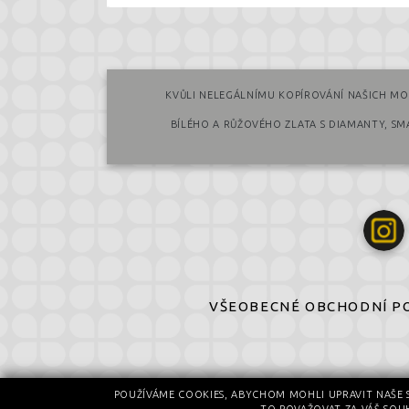
KVŮLI NELEGÁLNÍMU KOPÍROVÁNÍ NAŠICH MO
BÍLÉHO A RŮŽOVÉHO ZLATA S DIAMANTY, S
VŠEOBECNÉ OBCHODNÍ P
POUŽÍVÁME COOKIES, ABYCHOM MOHLI UPRAVIT NAŠE 