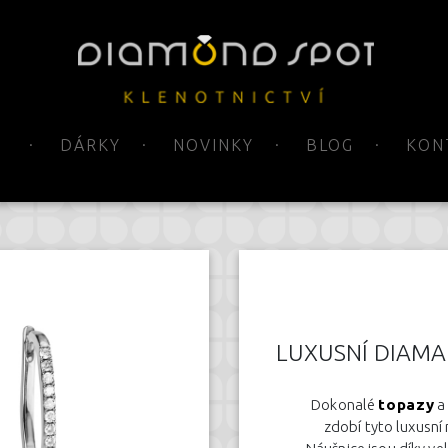
DÁRKY
NOVINKY
BLOG
KON
LUXUSNÍ DIAMA
Dokonalé
topazy
a 
zdobí tyto luxusní