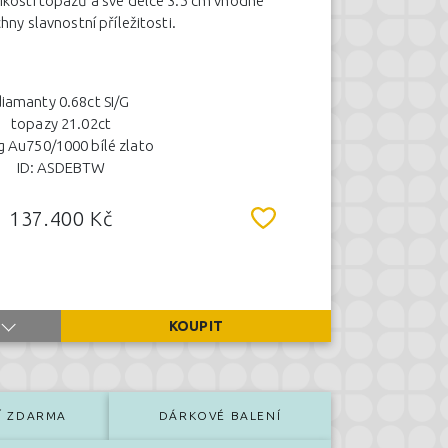
likosti topazů a své délce 3.5 cm vhodné
hny slavnostní příležitosti.
iamanty 0.68ct SI/G
topazy 21.02ct
g Au750/1000 bílé zlato
ID: ASDEBTW
137.400 Kč
KOUPIT
Í ZDARMA
DÁRKOVÉ BALENÍ