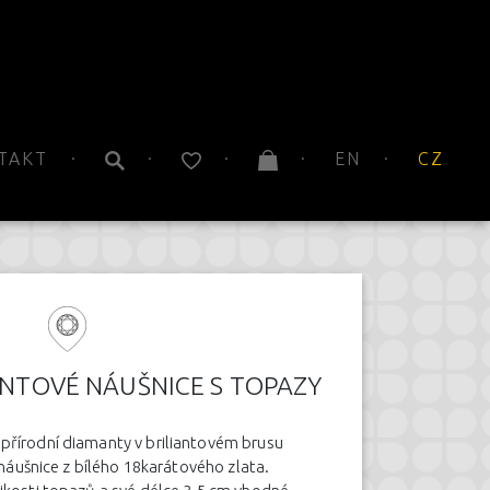
TAKT
EN
CZ
NTOVÉ NÁUŠNICE S TOPAZY
přírodní diamanty v briliantovém brusu
 náušnice z bílého 18karátového zlata.