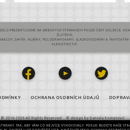
DELŮ PREZENTUJEME NA WEBOVÝCH STRÁNKÁCH POUZE ČÁST KOLEKCE. KOM
ŽLUTÉHO,
MARAGDY, SAFÍRY, RUBÍNY, POLODRAHOKAMY, SLADKOVODNÍMI A TAHITSKÝMI
KLENOTNICTVÍ.
ODMÍNKY
OCHRANA OSOBNÍCH ÚDAJŮ
DOPRAV
© 2016-2026 All Rights Reserved
© design by Daniela Komatović
STRÁNKY TAK, ABY VÁM CO NEJVÍCE VYHOVOVALY. POKUD BUDETE NAŠE STR