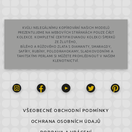
KVŮLI NELEGÁLNÍMU KOPÍROVÁNÍ NAŠICH MODELŮ
PREZENTUJEME NA WEBOVÝCH STRÁNKÁCH POUZE ČÁST
KOLEKCE. KOMPLETNÍ CERTIFIKOVANOU KOLEKCI ŠPERKŮ
ZE ŽLUTÉHO,
BÍLÉHO A RŮŽOVÉHO ZLATA S DIAMANTY, SMARAGDY,
SAFÍRY, RUBÍNY, POLODRAHOKAMY, SLADKOVODNÍMI A
TAHITSKÝMI PERLAMI SI MŮŽETE PROHLÉDNOUT V NAŠEM
KLENOTNICTVÍ.
VŠEOBECNÉ OBCHODNÍ PODMÍNKY
OCHRANA OSOBNÍCH ÚDAJŮ