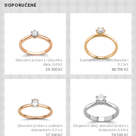
DOPORUČENÉ
Zásnubní prsten z růžového
Diamantový prsten Daniela I
zlata 0.40ct
0.29ct
59.300 Kč
48.700 Kč
Zásnubní prsten s oválným
Elegantní zlatý zásnubní prsten s
diamantem 0.31ct
briliantem 0.46ct
37.500 Kč
59.500 Kč