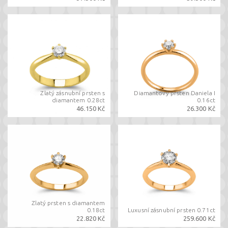
Zlatý zásnubní prsten s
Diamantový prsten Daniela I
diamantem 0.28ct
0.16ct
46.150 Kč
26.300 Kč
Zlatý prsten s diamantem
0.18ct
Luxusní zásnubní prsten 0.71ct
22.820 Kč
259.600 Kč