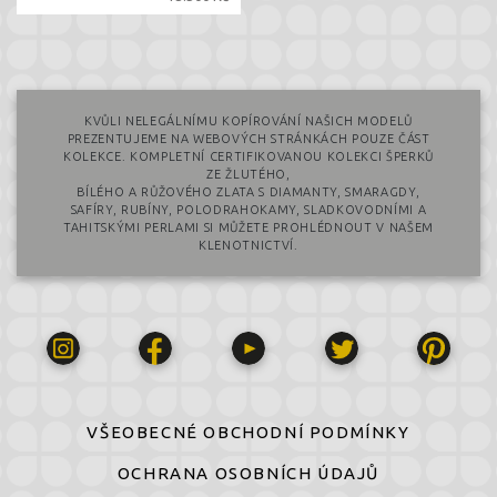
KVŮLI NELEGÁLNÍMU KOPÍROVÁNÍ NAŠICH MODELŮ
PREZENTUJEME NA WEBOVÝCH STRÁNKÁCH POUZE ČÁST
KOLEKCE. KOMPLETNÍ CERTIFIKOVANOU KOLEKCI ŠPERKŮ
ZE ŽLUTÉHO,
BÍLÉHO A RŮŽOVÉHO ZLATA S DIAMANTY, SMARAGDY,
SAFÍRY, RUBÍNY, POLODRAHOKAMY, SLADKOVODNÍMI A
TAHITSKÝMI PERLAMI SI MŮŽETE PROHLÉDNOUT V NAŠEM
KLENOTNICTVÍ.
VŠEOBECNÉ OBCHODNÍ PODMÍNKY
OCHRANA OSOBNÍCH ÚDAJŮ