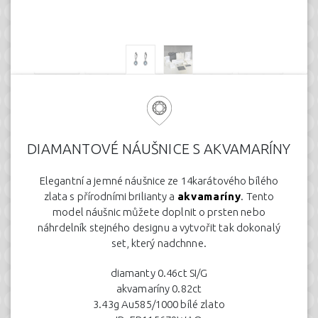
DIAMANTOVÉ NÁUŠNICE S AKVAMARÍNY
Elegantní a jemné náušnice ze 14karátového bílého
zlata s přírodními brilianty a
akvamaríny
. Tento
model náušnic můžete doplnit o prsten nebo
náhrdelník stejného designu a vytvořit tak dokonalý
set, který nadchnne.
diamanty 0.46ct SI/G
akvamaríny 0.82ct
3.43g Au585/1000 bílé zlato