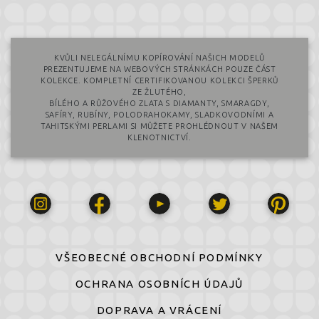
KVŮLI NELEGÁLNÍMU KOPÍROVÁNÍ NAŠICH MODELŮ
PREZENTUJEME NA WEBOVÝCH STRÁNKÁCH POUZE ČÁST
KOLEKCE. KOMPLETNÍ CERTIFIKOVANOU KOLEKCI ŠPERKŮ
ZE ŽLUTÉHO,
BÍLÉHO A RŮŽOVÉHO ZLATA S DIAMANTY, SMARAGDY,
SAFÍRY, RUBÍNY, POLODRAHOKAMY, SLADKOVODNÍMI A
TAHITSKÝMI PERLAMI SI MŮŽETE PROHLÉDNOUT V NAŠEM
KLENOTNICTVÍ.
VŠEOBECNÉ OBCHODNÍ PODMÍNKY
OCHRANA OSOBNÍCH ÚDAJŮ
DOPRAVA A VRÁCENÍ