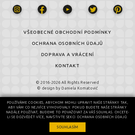
VŠEOBECNÉ OBCHODNÍ PODMÍNKY
OCHRANA OSOBNÍCH ÚDAJŮ
DOPRAVA A VRÁCENÍ
KONTAKT
© 2016-2026 All Rights Reserved
© design by Daniela Komatović
POUŽÍVÁME COOKIES, ABYCHOM MOHLI UPRAVIT NAŠE STRÁNKY TAK,
ABY VÁM CO NEJVÍCE VYHOVOVALY. POKUD BUDETE NAŠE STRÁNKY
NADÁLE POUŽÍVAT, BUDEME TO POVAŽOVAT ZA VÁŠ SOUHLAS. CHCETE-
LI SE DOZVĚDĚT VÍCE, NAVŠTIVTE SEKCI OCHRANA OSOBNÍCH ÚDAJŮ.
SOUHLASÍM